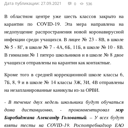
Дата публикации: 27.09.2021
0
536
В областном центре уже шесть классов закрыто на
карантин по
COVID-19
. Эта мера направлена на
недопущение распространения новой коронавирусной
инфекции среди учащихся. В лицее № 23 - 8В, в школе
№ 5 - 8Г, в школе № 7 - 4А, 6Б, 11Б, в школе № 10 - 8В.
В гимназии № 1 пятеро школьников и в школе № 8 двое
учащихся отправлены на карантин как контактные.
Кроме того в средней коррекционной школе классы 6,
7Б, 8, 9 и в школе № 14 классы 3Ж, 3И, 4В отправлены
на незапланированные каникулы из-за ОРВИ.
- В течение двух недель школьники будут обучаться
дома дистанционно, -
прокомментировал
мэр
Биробиджана Александр Головатый
. –
У всех будут
взяты тесты на
COVID-19.
Роспотребнадзор ЕАО