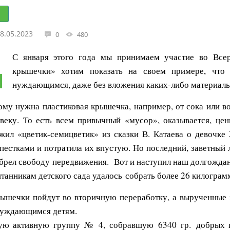
8.05.2023
0
480
С января этого года мы принимаем участие во Всер
крышечки» хотим показать на своем примере, что
нуждающимся, даже без вложения каких-либо материаль
кому нужна пластиковая крышечка, например, от сока или 
веку. То есть всем привычный «мусор», оказывается, ц
ил «цветик-семицветик» из сказки В. Катаева о девочке
пестками и потратила их впустую. Но последний, заветный 
обрел свободу передвижения. Вот и наступил наш долгождан
итанникам детского сада удалось собрать более 26 килогра
ышечки пойдут во вторичную переработку, а вырученные 
нуждающимся детям.
ую активную группу № 4, собравшую 6340 гр. добрых 