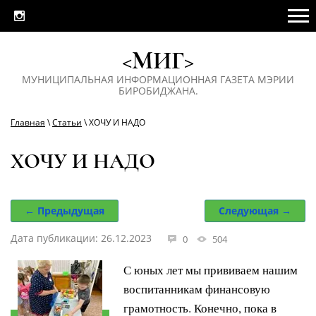
<МИГ>
МУНИЦИПАЛЬНАЯ ИНФОРМАЦИОННАЯ ГАЗЕТА МЭРИИ
БИРОБИДЖАНА.
Главная
\
Статьи
\ ХОЧУ И НАДО
ХОЧУ И НАДО
← Предыдущая
Следующая →
Дата публикации: 26.12.2023
0
504
С юных лет мы прививаем нашим
воспитанникам финансовую
грамотность. Конечно, пока в