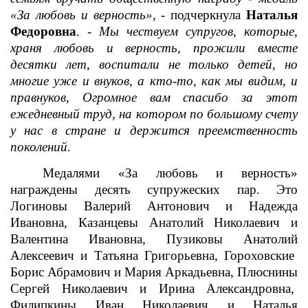
«За любовь и верность», -
подчеркнула
Наталья
Федоровна
.
-
М
ы чествуем супругов, которые,
храня любовь и верность, прожили вместе
десятки лет, воспитали не только детей, но
многие уже и внуков, а кто-то, как мы видим, и
правнуков, Огромное вам спасибо за этот
ежедневный труд, на котором по большому счету
у нас в стране и держится преемственность
поколений.
Медалями «За любовь и верность»
награждены десять супружеских пар. Это
Логиновы Валерий Антонович и Надежда
Ивановна, Казанцевы Анатолий Николаевич и
Валентина Ивановна, Пузиковы Анатолий
Алексеевич и Татьяна Григорьевна, Гороховские
Борис Абрамович и Мария Аркадьевна, Плюснины
Сергей Николаевич и Ирина Александровна,
Филипкины Иван Николаевич и Наталья